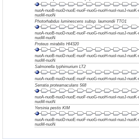
nuoA-nuoB-nuoD-nuoE-nuoF-nuoG-nuoH-nuoI-nuoJ-nuoK-
nuoM-nuoN
Photorhabdus luminescens subsp. laumondii TTO1
nuoA-nuoB-nuoD-nuoE-nuoF-nuoG-nuoH-nuoI-nuoJ-nuoK-
nuoM-nuoN
Proteus mirabilis HI4320
nuoA-nuoB-nuoD-nuoE-nuoF-nuoG-nuoH-nuoI-nuoJ-nuoK-
nuoM-nuoN
Salmonella typhimurium LT2
nuoA-nuoB-nuoD-nuoE-nuoF-nuoG-nuoH-nuoI-nuoJ-nuoK-
Serratia proteamaculans 568
nuoA-nuoB-nuoD-nuoE-nuoF-nuoG-nuoH-nuoI-nuoJ-nuoK-
nuoM-nuoN
Yersinia pestis KIM
nuoA-nuoB-nuoD-nuoE-nuoF-nuoG-nuoH-nuoI-nuoJ-nuoK-
nuoM-nuoN