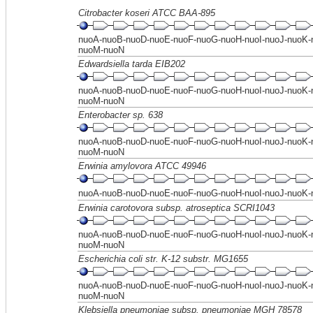
Citrobacter koseri ATCC BAA-895
nuoA-nuoB-nuoD-nuoE-nuoF-nuoG-nuoH-nuoI-nuoJ-nuoK-
nuoM-nuoN
Edwardsiella tarda EIB202
nuoA-nuoB-nuoD-nuoE-nuoF-nuoG-nuoH-nuoI-nuoJ-nuoK-
nuoM-nuoN
Enterobacter sp. 638
nuoA-nuoB-nuoD-nuoE-nuoF-nuoG-nuoH-nuoI-nuoJ-nuoK-
nuoM-nuoN
Erwinia amylovora ATCC 49946
nuoA-nuoB-nuoD-nuoE-nuoF-nuoG-nuoH-nuoI-nuoJ-nuoK-
Erwinia carotovora subsp. atroseptica SCRI1043
nuoA-nuoB-nuoD-nuoE-nuoF-nuoG-nuoH-nuoI-nuoJ-nuoK-
nuoM-nuoN
Escherichia coli str. K-12 substr. MG1655
nuoA-nuoB-nuoD-nuoE-nuoF-nuoG-nuoH-nuoI-nuoJ-nuoK-
nuoM-nuoN
Klebsiella pneumoniae subsp. pneumoniae MGH 78578