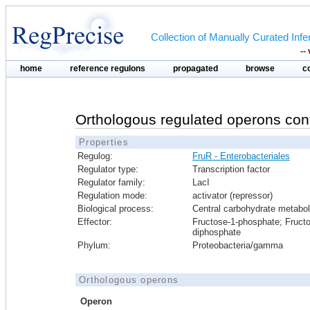
Collection of Manually Curated In
--
home
reference regulons
propagated
browse
c
Orthologous regulated operons con
Properties
Regulog:
FruR - Enterobacteriales
Regulator type:
Transcription factor
Regulator family:
LacI
Regulation mode:
activator (repressor)
Biological process:
Central carbohydrate metabo
Effector:
Fructose-1-phosphate; Fructo
diphosphate
Phylum:
Proteobacteria/gamma
Orthologous operons
Operon